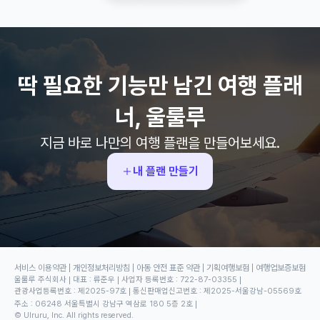
딱 필요한 기능만 남긴 여행 플래
너, 울룰루
지금 바로 나만의 여행 플랜을 만들어보세요.
내 플랜 만들기
서비스 이용약관
개인정보처리방침
아동 안전 표준 약관
기획여행보험
여행업보증보험
울룰루 주식회사
대표
:
류준우
사업자 등록번호
:
722-87-03355
관광사업등록번호
:
제2025-97호
통신판매업신고번호
:
제2025-서울강남-05569호
주소
:
06248 서울특별시 강남구 역삼로 180 5층 2호
© Ulruru, Inc. All rights reserved.