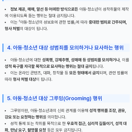
정보 제공, 매매, 알선 등 어떠한 방식으로든
아동·청소년이 성착취물의 제작
에 이용되도록 돕는 행위는 절대 금지됩니다.
이는 「아동·청소년의 성보호에 관한 법률」에 따라
중대한 범죄로 간주되며,
형사 처벌
의 대상이 됩니다.
4. 아동·청소년 대상 성범죄를 모의하거나 묘사하는 행위
아동·청소년에 대한
성폭행, 강제추행, 성매매 등 성범죄를 모의하거나
, 이를
성적 욕구를 자극할 목적으로 묘사하는 행위는 절대 금지
됩니다.
이는 온라인 콘텐츠, 대화, 창작물 등
모든 형태에서 금지
되며, 관련 법률에
따라
형사 처벌 대상
이 됩니다.
5. 아동·청소년 대상 그루밍(Grooming) 행위
그루밍이란, 아동·청소년과의 신뢰 관계를 이용해
성적 행위를 조장, 권유,
강요 또는 요청하는 행위
를 의미합니다.
성적 통제 또는 착취를 목적으로 한
우호적 접근, 심리적 길들이기, 성적 대
화, 만남 요구, 촬영물 요청
등은 모두 금지됩니다.