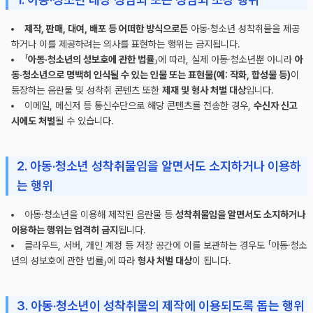
제작, 판매, 대여, 배포 등 어떠한 방식으로든
아동·청소년 성착취물을 제공
하거나 이를 제공하려는 의사를 표현하는 행위는 금지됩니다.
「
아동·청소년의 성보호에 관한 법률
」에 따라, 실제 아동·청소년뿐 아니라
아
동·청소년으로 명백히 인식될 수 있는 인물 또는 표현물(예: 작화, 합성물 등)
이
등장하는 음란물 및 성착취 콘텐츠 또한
제재 및 형사 처벌 대상
입니다.
이메일, 메신저 등 통신수단으로 해당 콘텐츠를 전송한 경우,
수신자 신고
시에도 처벌
될 수 있습니다.
2. 아동·청소년 성착취물임을 알면서도 소지하거나 이용하
는 행위
아동·청소년을 이용해 제작된 음란물 등
성착취물임을 알면서도 소지하거나
이용하는 행위는 엄격히 금지
됩니다.
클라우드, 서버, 개인 계정 등 저장 공간에 이를 보관하는 경우도 「아동·청소
년의 성보호에 관한 법률」에 따라
형사 처벌 대상
이 됩니다.
3. 아동·청소년이 성착취물의 제작에 이용되도록 돕는 행위